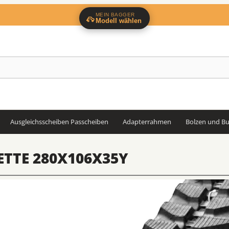
MEIN BAGGER
Modell wählen
Ausgleichsscheiben Passcheiben
Adapterrahmen
Bolzen und B
TTE 280X106X35Y