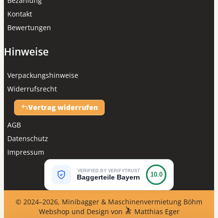
Bezahlung
Kontakt
Bewertungen
Hinweise
Verpackungshinweise
Widerrufsrecht
Vertrag widerrufen
AGB
Datenschutz
Impressum
VERIFIED BY VERIFYTRUST
10.0
Baggerteile Bayern
© 2024–2026, Minibagger & Maschinenvermietung Böhm
Webshop und Design von
Matthias Eger