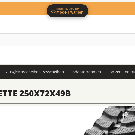
MEIN BAGGER
Modell wählen
Ausgleichsscheiben Passcheiben
Adapterrahmen
Bolzen und B
TTE 250X72X49B