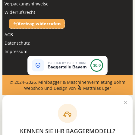
Verpackungshinweise
Widerrufsrecht
Vertrag widerrufen
AGB
Datenschutz
Impressum
VERIFIED BY VERIFYTRUST
10.0
Baggerteile Bayern
© 2024–2026, Minibagger & Maschinenvermietung Böhm
Webshop und Design von
Matthias Eger
KENNEN SIE IHR BAGGERMODELL?