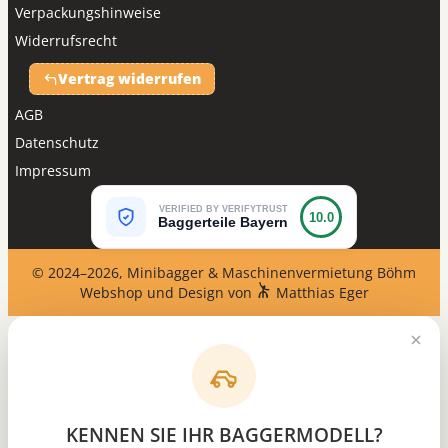
Verpackungshinweise
Widerrufsrecht
Vertrag widerrufen
AGB
Datenschutz
Impressum
VERIFIED BY VERIFYTRUST
10.0
Baggerteile Bayern
© 2024–2026, Minibagger & Maschinenvermietung Böhm
Webshop und Design von
Matthias Eger
KENNEN SIE IHR BAGGERMODELL?