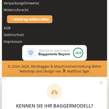
Verpackungshinweise
Widerrufsrecht
Vertrag widerrufen
AGB
Datenschutz
Impressum
VERIFIED BY VERIFYTRUST
10.0
Baggerteile Bayern
© 2024–2026, Minibagger & Maschinenvermietung Böhm
Webshop und Design von
Matthias Eger
KENNEN SIE IHR BAGGERMODELL?