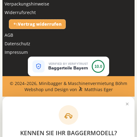
Verpackungshinweise
Widerrufsrecht
Vertrag widerrufen
AGB
Datenschutz
Impressum
VERIFIED BY VERIFYTRUST
10.0
Baggerteile Bayern
© 2024–2026, Minibagger & Maschinenvermietung Böhm
Webshop und Design von
Matthias Eger
KENNEN SIE IHR BAGGERMODELL?