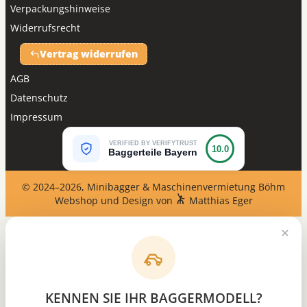
Verpackungshinweise
Widerrufsrecht
Vertrag widerrufen
AGB
Datenschutz
Impressum
VERIFIED BY VERIFYTRUST
10.0
Baggerteile Bayern
© 2024–2026, Minibagger & Maschinenvermietung Böhm
Webshop und Design von
Matthias Eger
KENNEN SIE IHR BAGGERMODELL?