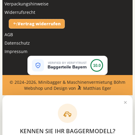
Verpackungshinweise
Widerrufsrecht
Vertrag widerrufen
AGB
Datenschutz
Impressum
VERIFIED BY VERIFYTRUST
10.0
Baggerteile Bayern
© 2024–2026, Minibagger & Maschinenvermietung Böhm
Webshop und Design von
Matthias Eger
KENNEN SIE IHR BAGGERMODELL?