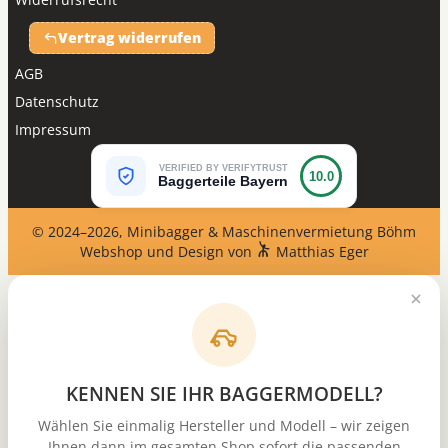
Vertrag widerrufen
AGB
Datenschutz
Impressum
VERIFIED BY VERIFYTRUST
10.0
Baggerteile Bayern
© 2024–2026, Minibagger & Maschinenvermietung Böhm
Webshop und Design von
Matthias Eger
KENNEN SIE IHR BAGGERMODELL?
Wählen Sie einmalig Hersteller und Modell – wir zeigen
Ihnen dann im gesamten Shop sofort die passenden