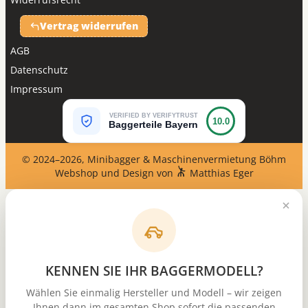
Vertrag widerrufen
AGB
Datenschutz
Impressum
VERIFIED BY VERIFYTRUST
10.0
Baggerteile Bayern
© 2024–2026, Minibagger & Maschinenvermietung Böhm
Webshop und Design von
Matthias Eger
KENNEN SIE IHR BAGGERMODELL?
Wählen Sie einmalig Hersteller und Modell – wir zeigen
Ihnen dann im gesamten Shop sofort die passenden