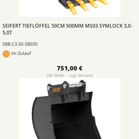
SEIFERT TIEFLÖFFEL 50CM 500MM MS03 SYMLOCK 3,0-
5,0T
SBB.C3.50-SB03S
Im Zulauf
751,00 €
inkl. MwSt. · zzgl.
Versand