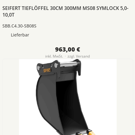
SEIFERT TIEFLÖFFEL 30CM 300MM MS08 SYMLOCK 5,0-
10,0T
SBB.C4.30-SB08S
Lieferbar
963,00 €
inkl. MwSt. · zzgl.
Versand