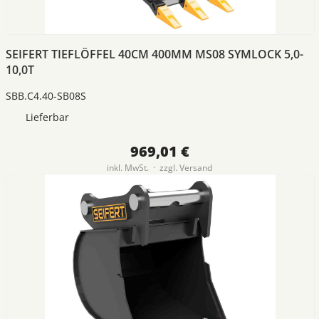
SEIFERT TIEFLÖFFEL 40CM 400MM MS08 SYMLOCK 5,0-
10,0T
SBB.C4.40-SB08S
Lieferbar
969,01 €
inkl. MwSt. · zzgl.
Versand