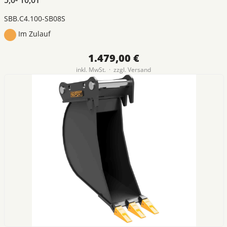
SBB.C4.100-SB08S
Im Zulauf
1.479,00 €
inkl. MwSt. · zzgl.
Versand