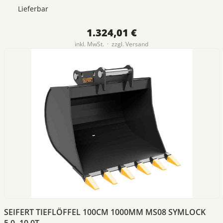
Lieferbar
1.324,01 €
inkl. MwSt. · zzgl.
Versand
SEIFERT TIEFLÖFFEL 100CM 1000MM MS08 SYMLOCK
5,0- 10,0T