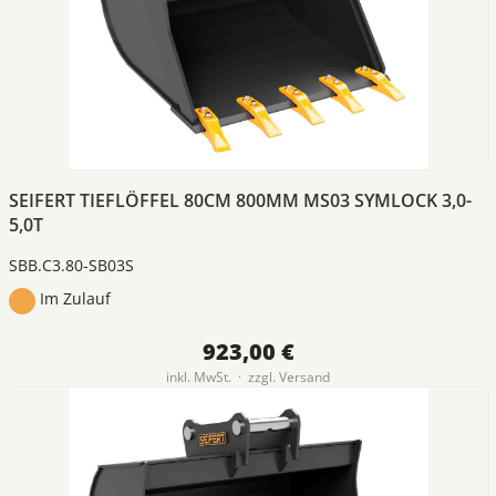
SEIFERT TIEFLÖFFEL 80CM 800MM MS03 SYMLOCK 3,0-
5,0T
SBB.C3.80-SB03S
Im Zulauf
923,00 €
inkl. MwSt. · zzgl.
Versand