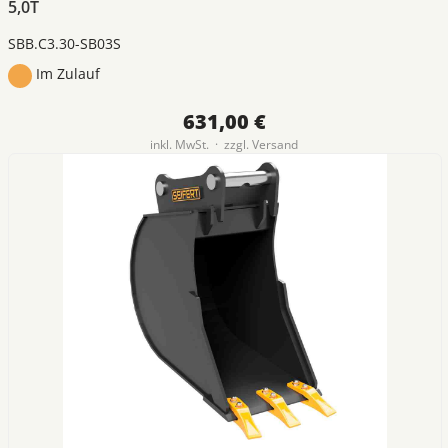
5,0T
SBB.C3.30-SB03S
Im Zulauf
631,00 €
inkl. MwSt. · zzgl.
Versand