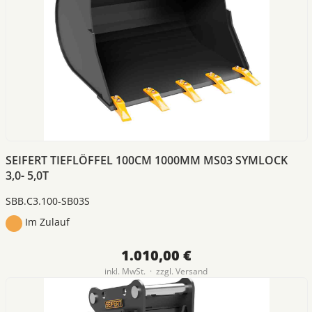
SEIFERT TIEFLÖFFEL 100CM 1000MM MS03 SYMLOCK
3,0- 5,0T
SBB.C3.100-SB03S
Im Zulauf
1.010,00 €
inkl. MwSt. · zzgl.
Versand