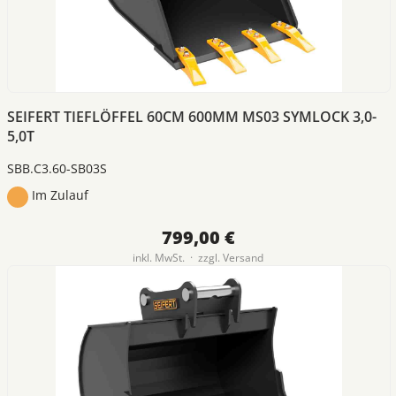
SEIFERT TIEFLÖFFEL 60CM 600MM MS03 SYMLOCK 3,0-
5,0T
SBB.C3.60-SB03S
Im Zulauf
799,00 €
inkl. MwSt. · zzgl.
Versand